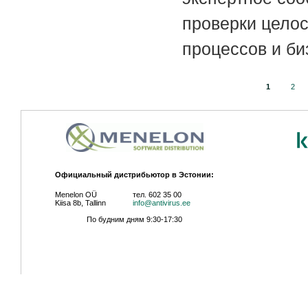
проверки целос
процессов и би
Страницы
1
2
Официальный дистрибьютор в Эстонии:
Menelon OÜ
тел. 602 35 00
Kiisa 8b, Tallinn
info@antivirus.ee
По будним дням 9:30-17:30