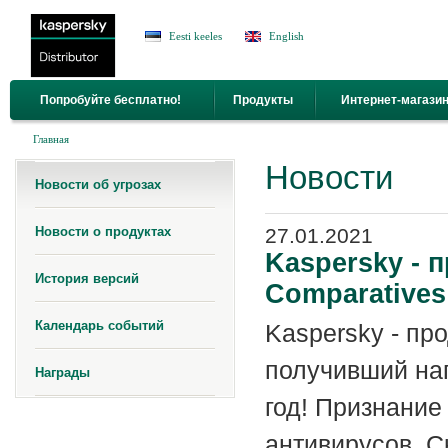
Jump to Navigation
Eesti keeles
English
Попробуйте бесплатно!
Продукты
Интернет-магази
Вы здесь
Главная
Новости
Новости об угрозах
Новости о продуктах
27.01.2021
Kaspersky - 
История версий
Comparatives
Календарь событий
Kaspersky - про
получивший наг
Награды
год! Признание
антивирусов. 