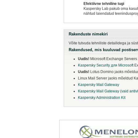
Efektiivne tehniline tugi
Kaspersky Lab pakub oma kasutaja
nähtud laiendatud teenindusprog
Rakenduste nimekiri
Võite tutvuda tehniliste detailidega ja 
Rakendused, mis kuuluvad postiser
Uudis!
Microsoft Exchange Servers
Kaspersky Security для Microsoft 
Uudis
!
Lotus Domino jaoks mõeldud
Linux Mail Server jaoks mõeldud Ka
Kaspersky Mail Gateway
Kaspersky Mail Gateway (vaid antivi
Kaspersky Administration Kit