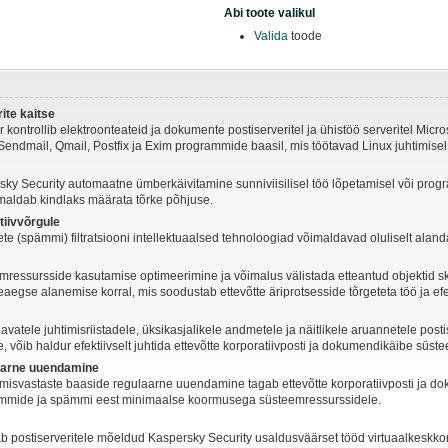
Abi toote valikul
Valida
toode
rite kaitse
r kontrollib elektroonteateid ja dokumente postiserveritel ja ühistöö serveritel Mi
Sendmail, Qmail, Postfix ja Exim programmide baasil, mis töötavad Linux juhtimisel
sky Security automaatne ümberkäivitamine sunniviisilisel töö lõpetamisel või prog
imaldab kindlaks määrata tõrke põhjuse.
iivvõrgule
ete (spämmi) filtratsiooni intellektuaalsed tehnoloogiad võimaldavad oluliselt alan
mressursside kasutamise optimeerimine ja võimalus välistada etteantud objektid s
aegse alanemise korral, mis soodustab ettevõtte äriprotsesside tõrgeteta töö ja ef
vatele juhtimisriistadele, üksikasjalikele andmetele ja näitlikele aruannetele posti
e, võib haldur efektiivselt juhtida ettevõtte korporatiivposti ja dokumendikäibe süstee
laarne uuendamine
misvastaste baaside regulaarne uuendamine tagab ettevõtte korporatiivposti ja do
rammide ja spämmi eest minimaalse koormusega süsteemressurssidele.
ab postiserveritele mõeldud Kaspersky Security usaldusväärset tööd virtuaalkeskk