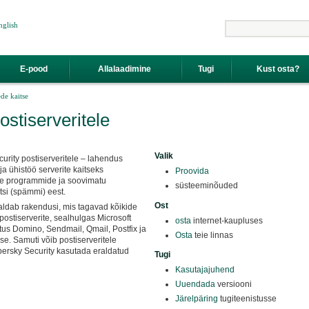
nglish
Otsing
E-pood
Allalaadimine
Tugi
Kust osta?
de kaitse
stiserveritele
Valik
urity postiserveritele – lahendus
 ja ühistöö serverite kaitseks
Proovida
te programmide ja soovimatu
süsteeminõuded
si (spämmi) eest.
Ost
ldab rakendusi, mis tagavad kõikide
ostiserverite, sealhulgas Microsoft
osta
internet-kaupluses
us Domino, Sendmail, Qmail, Postfix ja
Osta
teie linnas
se. Samuti võib postiserveritele
rsky Security kasutada eraldatud
Tugi
Kasutajajuhend
Uuendada
versiooni
Järelpäring
tugiteenistusse