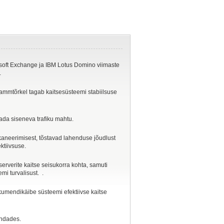
crosoft Exchange ja IBM Lotus Domino viimaste
.
rammtõrkel tagab kaitsesüsteemi stabiilsuse
dada siseneva trafiku mahtu.
kaneerimisest, tõstavad lahenduse jõudlust
ektiivsuse.
serverite kaitse seisukorra kohta, samuti
mi turvalisust. .
kumendikäibe süsteemi efektiivse kaitse
ondades.