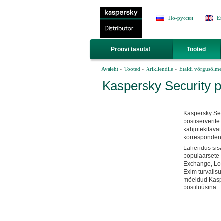
Jump to Navigation
По-русски
E
Proovi tasuta!
Tooted
Sa oled siin
Avaleht
»
Tooted
»
Ärikliendile
»
Eraldi võrgusõlme
Kaspersky Security po
Kaspersky Sec
postiserverite
kahjutekitava
korrespondent
Lahendus sisa
populaarsete p
Exchange, Lot
Exim turvalisu
mõeldud Kaspe
postilüüsina.