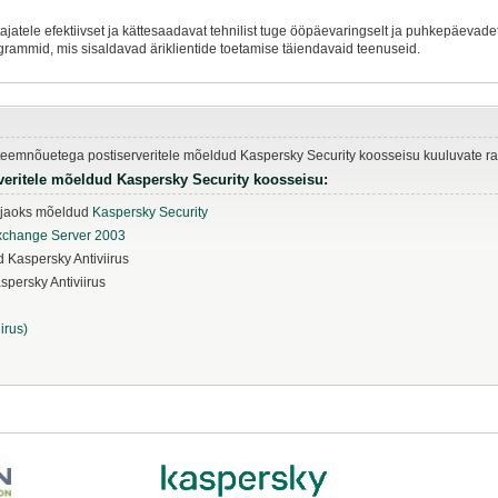
tele efektiivset ja kättesaadavat tehnilist tuge ööpäevaringselt ja puhkepäevadeta
rammid, mis sisaldavad äriklientide toetamise täiendavaid teenuseid.
süsteemnõuetega postiserveritele mõeldud Kaspersky Security koosseisu kuuluvate 
veritele mõeldud Kaspersky Security koosseisu:
 jaoks mõeldud
Kaspersky Security
Exchange Server 2003
 Kaspersky Antiviirus
spersky Antiviirus
irus)