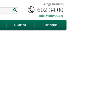
Esitage küsimus
602 34 00
info@antivirus.ee
Uudised
Partnerile