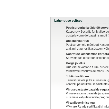
Lahenduse eelised
Postiserverite ja ühistöö serve
Kaspersky Security for Mailserve
postiplatvormide baasil, samuti 
Usaldusväärsus
Postiserveritele mõeldud Kasper
ajal, mil diagnostikasüsteem võ
Koormuse alandamine korporat
Soovimatute elektrooniliste tead
Kõrge jõudlus
Uus viirusevastane tuum, süstee
tarbitavate ressursside mahu ühe
Juhtimise lihtsus
Tänu lihtsatele ja kasutuses muga
kontrolli paindlikele seadistustel
Viirusevastaste baaside regu
Viirusevastaste baaside ja späm
uusimate kahjutekitavate prog
Virtualiseerimise tugi
VMware Ready sertifikaat kinnit