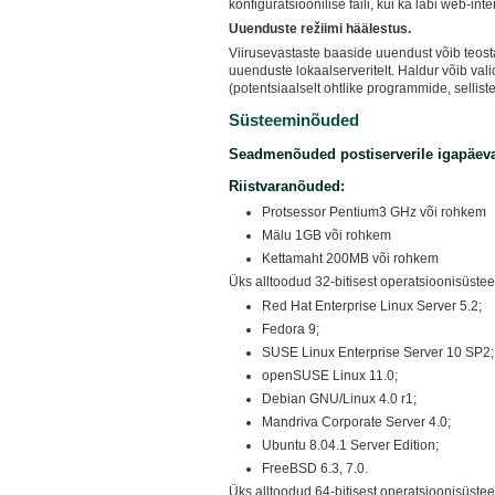
konfiguratsioonilise faili, kui ka läbi web-int
Uuenduste režiimi häälestus.
Viirusevastaste baaside uuendust võib teostad
uuenduste lokaalserveritelt. Haldur võib val
(potentsiaalselt ohtlike programmide, sellis
Süsteeminõuded
Seadmenõuded postiserverile igapäeva
Riistvaranõuded:
Protsessor Pentium3 GHz või rohkem
Mälu 1GB või rohkem
Kettamaht 200MB või rohkem
Üks alltoodud 32-bitisest operatsioonisüstee
Red Hat Enterprise Linux Server 5.2;
Fedora 9;
SUSE Linux Enterprise Server 10 SP2;
openSUSE Linux 11.0;
Debian GNU/Linux 4.0 r1;
Mandriva Corporate Server 4.0;
Ubuntu 8.04.1 Server Edition;
FreeBSD 6.3, 7.0.
Üks alltoodud 64-bitisest operatsioonisüste