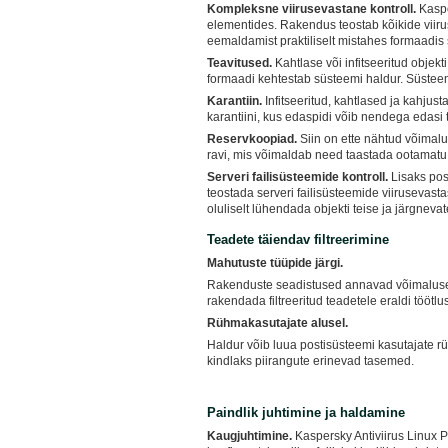
Kompleksne viirusevastane kontroll
.
Kasper
elementides. Rakendus teostab kõikide viiruse
eemaldamist praktiliselt mistahes formaadis 
Teavitused
.
Kahtlase või infitseeritud objekti
formaadi kehtestab süsteemi haldur. Süsteem
Karantiin.
Infitseeritud, kahtlased ja kahjust
karantiini, kus edaspidi võib nendega edasi
Reservkoopiad.
Siin on ette nähtud võimal
ravi, mis võimaldab need taastada ootamatu 
Serveri failisüsteemide kontroll
.
Lisaks post
teostada serveri failisüsteemide viirusevasta
oluliselt lühendada objekti teise ja järgneva
Teadete täiendav filtreerimine
Mahutuste tüüpide järgi
.
Rakenduste seadistused annavad võimaluse teo
rakendada filtreeritud teadetele eraldi töötl
Rühmakasutajate alusel.
Haldur võib luua postisüsteemi kasutajate r
kindlaks piirangute erinevad tasemed.
Paindlik juhtimine ja haldamine
Kaugjuhtimine
.
Kaspersky Antiviirus Linux Po