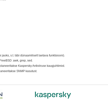
 jaoks, s.t. läbi dünaamiliselt laetava funktsiooni).
x/FreeBSD: awk, grep, sed.
neeritakse Kaspersky Antiviiruse kaugjuhtimist.
planeeritakse SNMP kasutust.