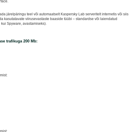
erface.
a järelpäringu teel või automaatselt Kaspersky Lab serveritelt internetis või siis
ida kasutatavate viirusevastaste baaside tüübi – standardse või laiendatud
te kui Spyware, avastamiseks).
se trafikuga 200 Mb:
mist:
emist: