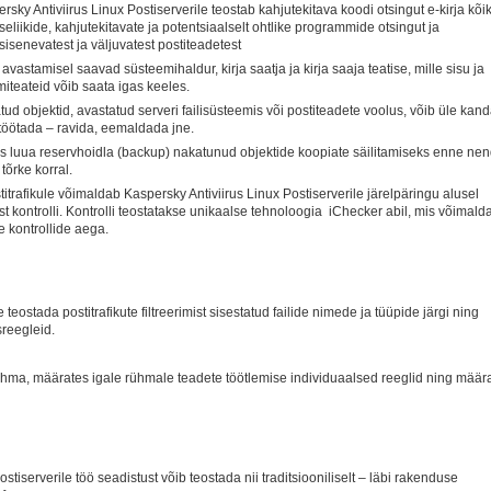
sky Antiviirus Linux Postiserverile teostab kahjutekitava koodi otsingut e-kirja kõi
liikide, kahjutekitavate ja potentsiaalselt ohtlike programmide otsingut ja
sisenevatest ja väljuvatest postiteadetest
 avastamisel saavad süsteemihaldur, kirja saatja ja kirja saaja teatise, mille sisu ja
iteateid võib saata igas keeles.
atud objektid, avastatud serveri failisüsteemis või postiteadete voolus, võib üle kan
 töötada – ravida, eemaldada jne.
us luua reservhoidla (backup) nakatunud objektide koopiate säilitamiseks enne ne
tõrke korral.
itrafikule võimaldab Kaspersky Antiviirus Linux Postiserverile järelpäringu alusel
st kontrolli. Kontrolli teostatakse unikaalse tehnoloogia iChecker abil, mis võimald
te kontrollide aega.
stada postitrafikute filtreerimist sisestatud failide nimede ja tüüpide järgi ning
usreegleid.
ühma, määrates igale rühmale teadete töötlemise individuaalsed reeglid ning määr
stiserverile töö seadistust võib teostada nii traditsiooniliselt – läbi rakenduse