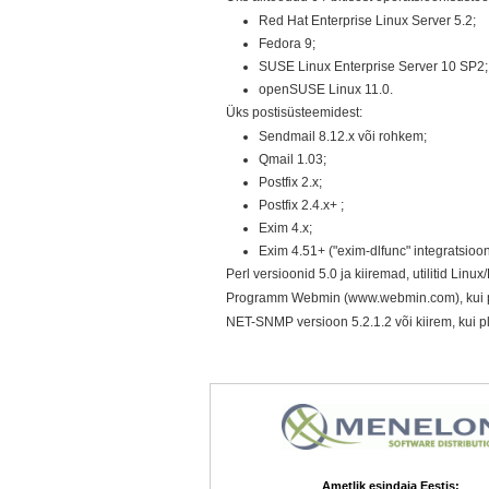
Red Hat Enterprise Linux Server 5.2;
Fedora 9;
SUSE Linux Enterprise Server 10 SP2;
openSUSE Linux 11.0.
Üks postisüsteemidest:
Sendmail 8.12.x või rohkem;
Qmail 1.03;
Postfix 2.x;
Postfix 2.4.x+ ;
Exim 4.x;
Exim 4.51+ ("exim-dlfunc" integratsiooni
Perl versioonid 5.0 ja kiiremad, utilitid Linu
Programm Webmin (www.webmin.com), kui pla
NET-SNMP versioon 5.2.1.2 või kiirem, kui 
Ametlik esindaja Eestis: