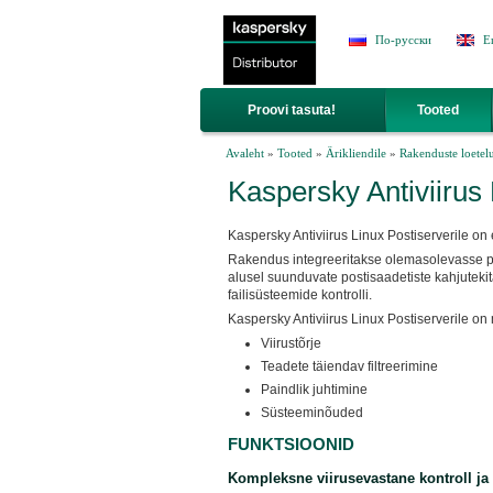
Jump to Navigation
По-русски
E
Proovi tasuta!
Tooted
Sa oled siin
Avaleht
»
Tooted
»
Ärikliendile
»
Rakenduste loetel
Kaspersky Antiviirus 
Kaspersky Antiviirus Linux Postiserverile on e
Rakendus integreeritakse olemasolevasse po
alusel suunduvate postisaadetiste kahjutekit
failisüsteemide kontrolli.
Kaspersky Antiviirus Linux Postiserverile on
Viirustõrje
Teadete täiendav filtreerimine
Paindlik juhtimine
Süsteeminõuded
FUNKTSIOONID
Kompleksne viirusevastane kontroll ja