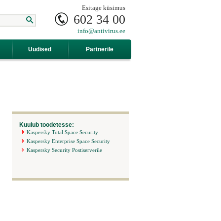
Esitage küsimus
602 34 00
info@antivirus.ee
Uudised
Partnerile
Kuulub toodetesse:
Kaspersky Total Space Security
Kaspersky Enterprise Space Security
Kaspersky Security Postiserverile