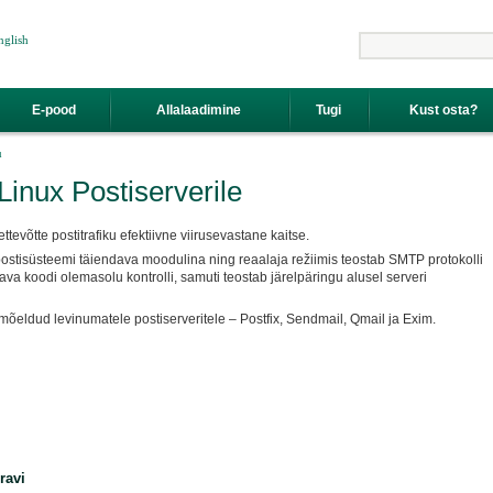
nglish
Otsing
E-pood
Allalaadimine
Tugi
Kust osta?
u
Linux Postiserverile
ttevõtte postitrafiku efektiivne viirusevastane kaitse.
stisüsteemi täiendava moodulina ning reaalaja režiimis teostab SMTP protokolli
ava koodi olemasolu kontrolli, samuti teostab järelpäringu alusel serveri
 mõeldud levinumatele postiserveritele – Postfix, Sendmail, Qmail ja Exim.
 ravi