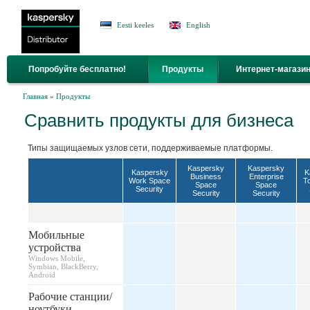
Jump to Navigation
Eesti keeles
English
Попробуйте бесплатно!
Продукты
Интернет-магази
Вы здесь
Главная
»
Продукты
Сравнить продукты для бизнеса
Типы защищаемых узлов сети, поддерживаемые платформы.
Kaspersky
Kaspersky
Kaspersky
K
Business
Enterprise
Work Space
T
Space
Space
Security
Security
Security
Мобильные
устройства
Windows Mobile,
Symbian, BlackBerry,
Android
Рабочие станции/
ноутбуки