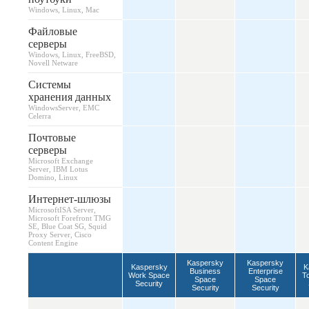
Windows, Linux, Mac
Файловые
серверы
Windows, Linux, FreeBSD,
Novell Netware
Cистемы
хранения данных
WindowsServer, EMC
Celerra
Почтовые
серверы
Microsoft Exchange
Server, IBM Lotus
Domino, Linux
Интернет-шлюзы
MicrosoftISA Server,
Microsoft Forefront TMG
SE, Blue Coat SG, Squid
Proxy Server, Cisco
Content Engine
Kaspersky
Kaspersky
Kaspersky
K
Business
Enterprise
Work Space
T
Space
Space
Security
Security
Security