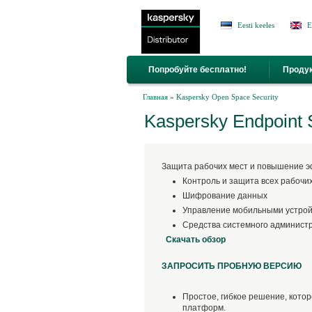
Jump to Navigation
Eesti keeles
E
Попробуйте бесплатно!
Проду
Вы здесь
Главная
»
Kaspersky Open Space Security
Kaspersky Endpoint 
Защита рабочих мест и повышение э
Контроль и защита всех рабочи
Шифрование данных
Управление мобильными устро
Средства системного админист
Скачать обзор
ЗАПРОСИТЬ ПРОБНУЮ ВЕРСИЮ
Простое, гибкое решение, кото
платформ.