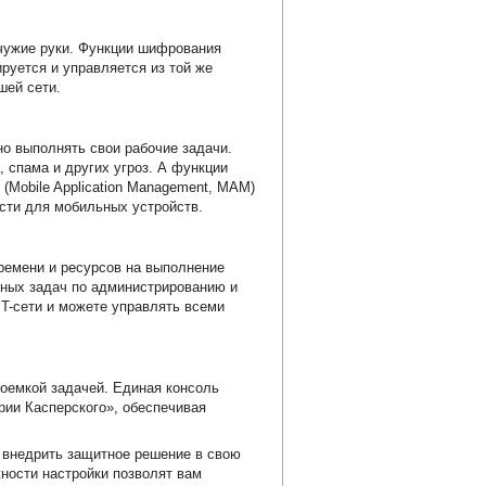
 чужие руки. Функции шифрования
уется и управляется из той же
шей сети.
о выполнять свои рабочие задачи.
спама и других угроз. А функции
Mobile Application Management, MAM)
сти для мобильных устройств.
ремени и ресурсов на выполнение
ных задач по администрированию и
T-сети и можете управлять всеми
доемкой задачей. Единая консоль
рии Касперского», обеспечивая
 внедрить защитное решение в свою
ности настройки позволят вам