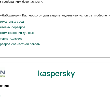
м требованиям безопасности.
«Лаборатории Касперского» для защиты отдельных узлов сети обеспечив
иртуальных сред
очтовых серверов
истем хранения данных
нтернет-шлюзов
ерверов совместной работы
тонии:
e