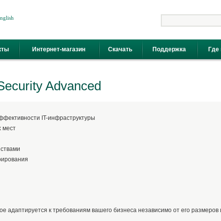
nglish
Поиск
кты
Интернет-магазин
Скачать
Поддержка
Где 
Security Advanced
ффективности IT-инфраструктуры
х мест
йствами
рирования
рое адаптируется к требованиям вашего бизнеса независимо от его размеров