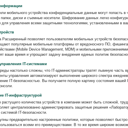
информации
 или мобильного устройства конфиденциальные данные могут попасть в
папки, диски и съемные носители. Шифрование данных легко конфигурир
я для управления всеми защитными технологиями, установленными в ва
тройств
са Расширенный позволяет пользователям мобильных устройств безопасн
щают популярные мобильные платформы от вредоносного ПО, фишинга, 
йствами (Mobile Device Management, MDM) и мобильными приложениями (
мят ваше время и упрощают задачу внедрения единых политик безопасно
правления IT-системами
реды настолько сложны, что IT-администраторы тратят львиную часть в
енты управления автоматизируют выполнение широкого спектра ежеднев
ние IT-безопасностью. Вы получаете полную картину состояния вашей I
онсоли.
ие IT-инфраструктурой
 растущего количества устройств в компании может быть сложной, тру
зволяет централизованно администрировать защитные решения «Лаборато
 системой IT-безопасности.
упны предварительно настроенные политики, которые позволяют быстро
пользоваться всеми его преимуществами. В то же время широкие возмож