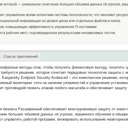
ве которой — уникальное сочетание больших объемов данных об угрозах, маш
ает управление всеми аспектами системы безопасности, что экономит ресурс
циальной информации на уровне диска или отдельных файлов и папок.
ов, повышающих эффективность управления IT-системами
та рабочих мест, подтвержденная результатами независимых тестов.
Список приложений
ообразные методы атак, чтобы получить финансовую выгоду, похитить ц
 требуется решение, которое сочетает передовые технологии защиты с
 Kaspersky Endpoint Security Avdanced – это комплексное решение, кото
янный мониторинг сети на наличие уязвимостей и управление установк
яет противодействовать атакам любого масштаба и обеспечивает защит
для бизнеса Расширенный обеспечивает многоуровневую защиту от извес
анию больших объемов данных об угрозах, машинного обучения и обшир
т управлять работой программ, блокировать использование неавторизо