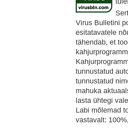
tul
Ser
Virus Bulletini 
esitatavatele nõ
tähendab, et too
kahjurprogrammi
Kahjurprogrammi
tunnustatud auto
tunnustatud nime
mahuka aktuaals
lasta ühtegi val
Labi mõlemad to
vastavalt: 100%,