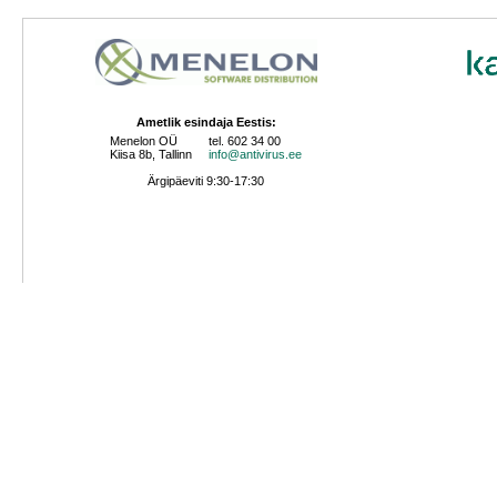
Ametlik esindaja Eestis:
Menelon OÜ
tel. 602 34 00
Kiisa 8b, Tallinn
info@antivirus.ee
Ärgipäeviti 9:30-17:30