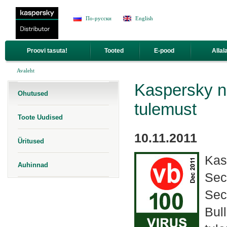
Jump to Navigation
По-русски
English
Proovi tasuta!
Tooted
E-pood
Allal
Sa oled siin
Avaleht
Kaspersky nä
Ohutused
tulemust
Toote Uudised
10.11.2011
Üritused
Kas
Auhinnad
Sec
Sec
Bull