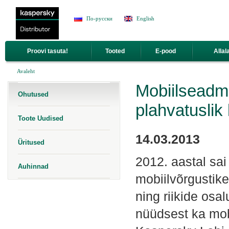
Jump to Navigation
По-русски
English
Proovi tasuta!
Tooted
E-pood
Allal
Sa oled siin
Avaleht
Mobiilseadme
Ohutused
plahvatuslik
Toote Uudised
14.03.2013
Üritused
2012. aastal sai 
Auhinnad
mobiilvõrgustike
ning riikide osa
nüüdsest ka mobi