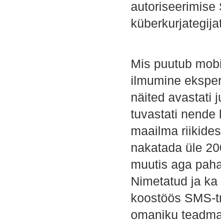
autoriseerimise
küberkurjategij
Mis puutub mobi
ilmumine eksper
näited avastati 
tuvastati nende 
maailma riikide
nakatada üle 2
muutis aga pahav
Nimetatud ja ka
koostöös SMS-tr
omaniku teadmata