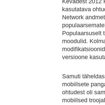
Kevadest 2012 K
kasutatava ohtu
Network andmete 
populaarsematek
Populaarsuselt 
moodulid. Kolma
modifikatsiooni
versioone kasuta
Samuti täheldasi
mobiilsete panga
ohtudest oli sam
mobiilsed trooj