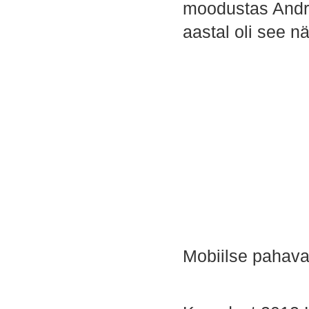
moodustas Andro
aastal oli see n
Mobiilse pahava