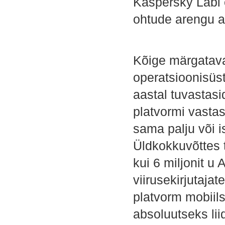
Kaspersky Labi 
ohtude arengu a
Kõige märgatava
operatsioonisüs
aastal tuvastasi
platvormi vastas
sama palju või 
Üldkokkuvõttes 
kui 6 miljonit u
viirusekirjutajat
platvorm mobiil
absoluutseks lii