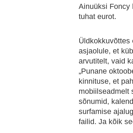
Ainuüksi Foncy l
tuhat eurot.
Üldkokkuvõttes o
asjaolule, et kü
arvutitelt, vaid
„Punane oktoobe
kinnituse, et pa
mobiilseadmelt 
sõnumid, kalendr
surfamise ajalug
failid. Ja kõik 