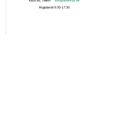
Kiisa 8b, Tallinn
info@antivirus.ee
Ärgipäeviti 9:30-17:30