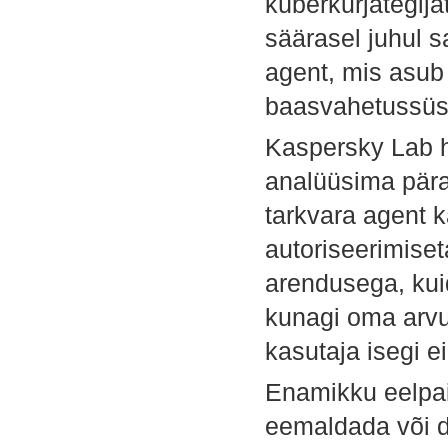
küberkurjategija
säärasel juhul 
agent, mis asub 
baasvahetussüs
Kaspersky Lab h
analüüsima pära
tarkvara agent 
autoriseerimiset
arendusega, kui
kunagi oma arvut
kasutaja isegi e
Enamikku eelpaig
eemaldada või d