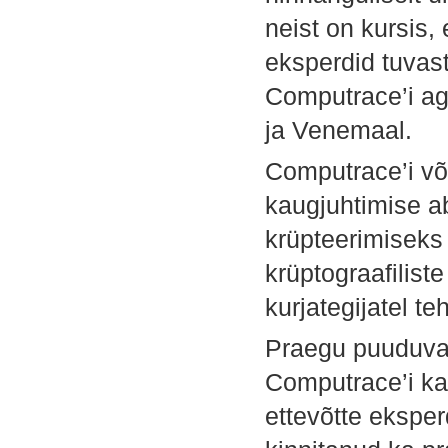
neist on kursis,
eksperdid tuvas
Computrace’i ag
ja Venemaal.
Computrace’i võ
kaugjuhtimise a
krüpteerimiseks 
krüptograafilis
kurjategijatel 
Praegu puuduvad
Computrace’i ka
ettevõtte eksper