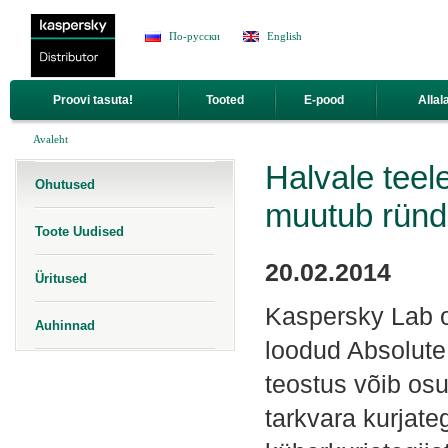
Jump to Navigation
По-русски
English
Proovi tasuta!
Tooted
E-pood
Allal
Sa oled siin
Avaleht
Halvale teel
Ohutused
muutub ründ
Toote Uudised
20.02.2014
Üritused
Kaspersky Lab o
Auhinnad
loodud Absolute 
teostus võib os
tarkvara kurjate