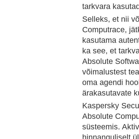
tarkvara kasuta
Selleks, et nii 
Computrace, jätk
kasutama autent
ka see, et tarkva
Absolute Softwa
võimalustest tea
oma agendi hool
ärakasutavate ku
Kaspersky Secur
Absolute Compu
süsteemis. Aktiv
hinnanguliselt ül