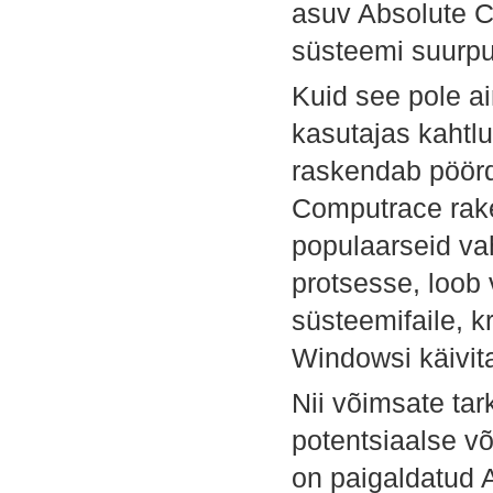
asuv Absolute C
süsteemi suurpu
Kuid see pole ai
kasutajas kahtlu
raskendab pöördt
Computrace rake
populaarseid va
protsesse, loob
süsteemifaile, k
Windowsi käivita
Nii võimsate tar
potentsiaalse võ
on paigaldatud 