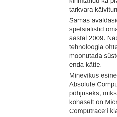
kinnitanud ka p
tarkvara käivitu
Samas avaldasid
spetsialistid o
aastal 2009. Nad
tehnoloogia ohte
moonutada süstee
enda kätte.
Minevikus esine
Absolute Comput
põhjuseks, miks
kohaselt on Mic
Computrace’i kla