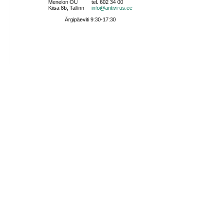
Menelon OÜ
tel. 602 34 00
Kiisa 8b, Tallinn
info@antivirus.ee
Ärgipäeviti 9:30-17:30