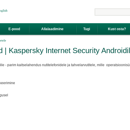
nglish
Otsing
E-pood
Allalaadimine
Tugi
Kust osta?
etele
 | Kaspersky Internet Security Androidi
ile - parim kaitselahendus nutitelefonidele ja tahvelarvutitele, mille operatsioonis
okeerimine
gusel