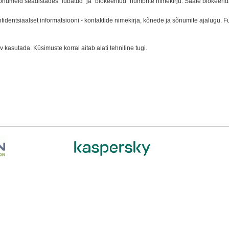
õnumeid seadistades “lubatud” ja “blokeeritud” numbrite nimekirju. Saate blokeerida
nfidentsiaalset informatsiooni - kontaktide nimekirja, kõnede ja sõnumite ajalugu. Fu
 kasutada. Küsimuste korral aitab alati tehniline tugi.