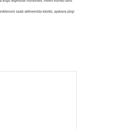
 kogu tegevuse numbritelt, milles esineb tähti.
nktsiooni saab aktiveerida käsitsi, ajakava järgi