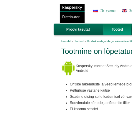
Jump to Navigation
По-русски
E
Proovi tasuta!
Tooted
Sa oled siin
Avaleht
»
Tooted
»
Kodukasutajatele ja väikeettevõtt
Tootmine on lõpetatud
Kaspersky Internet Security Android
Android
Ohtlike rakenduste ja veebilehtede bl
Petturluse vastane kaitse
Seadme otsing selle kadumisel või var
Soovimatute kõnede ja sõnumite filter
Ei koorma seadet