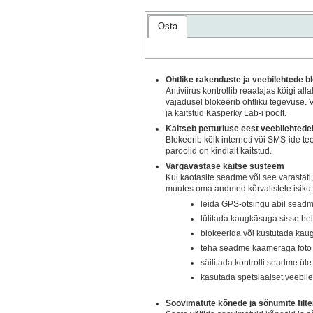
Osta
Ohtlike rakenduste ja veebilehtede b
Antiviirus kontrollib reaalajas kõigi al
vajadusel blokeerib ohtliku tegevuse. V
ja kaitstud Kasperky Lab-i poolt.
Kaitseb petturluse eest veebilehtede
Blokeerib kõik interneti või SMS-ide te
paroolid on kindlalt kaitstud.
Vargavastase kaitse süsteem
Kui kaotasite seadme või see varastati,
muutes oma andmed kõrvalistele isikut
leida GPS-otsingu abil sead
lülitada kaugkäsuga sisse he
blokeerida või kustutada ka
teha seadme kaameraga foto t
säilitada kontrolli seadme üle 
kasutada spetsiaalset veebil
Soovimatute kõnede ja sõnumite filte