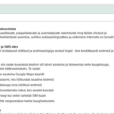
lokeerimine
lalaaditavate, paigaldatavate ja uuendatavate rakenduste ning failide ohutust ja
eebilehtede avamine, suhtlus sotsiaalvõrgustikes ja ostlemine internetis on turvali
l ja SMS-ides
el levitatavad ohtlikud ja andmepüügiga seotud lingid - teie krediitkaardi andmed ja
 siis saate tuvastada telefoni või tahvli asukoha ja blokeerida selle kaugkäsuga,
ele kättesaamatuks. Te saate:
me asukoha Google Maps kaardil
lialarmi, mis hõlbustab seadme leidmist
ugkäsuga oma isiklikud andmed
uvastamaks isikut, kes seadet kasutab
isegi kui sellel vahetati SIM-kaart
ehte vargavastase kaitse kaughalduseks
r