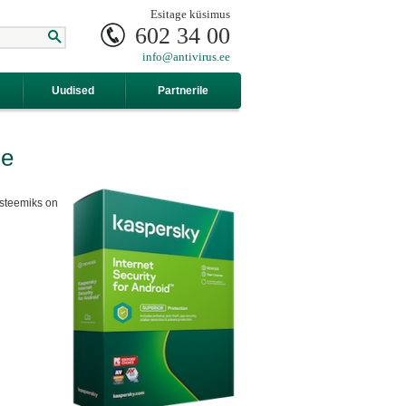
Esitage küsimus
602 34 00
info@antivirus.ee
Uudised
Partnerile
le
üsteemiks on