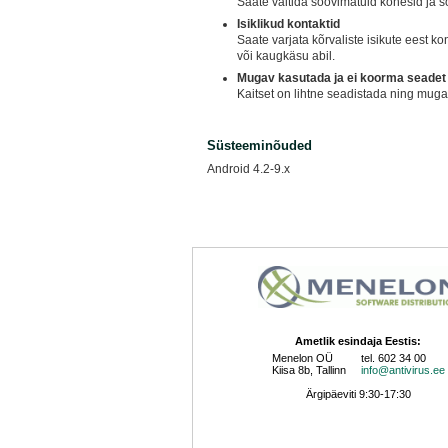
Saate vältida soovimatuid kõnesid ja s
Isiklikud kontaktid
Saate varjata kõrvaliste isikute eest ko
või kaugkäsu abil.
Mugav kasutada ja ei koorma seadet
Kaitset on lihtne seadistada ning mugav
Süsteeminõuded
Android 4.2-9.x
Ametlik esindaja Eestis:
Menelon OÜ
tel. 602 34 00
Kiisa 8b, Tallinn
info@antivirus.ee
Ärgipäeviti 9:30-17:30